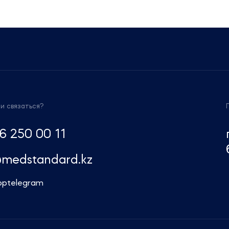
здравоохранения»
«Как обеспечить технологический
суверенитет России в фармацевтической и
медицинской промышленности?
Фармацевтическая промышленность в
России — перезагрузка. Новые точки
роста.»
«Как построить мост между наукой и
индустрией? Мотивация разработчиков,
ми связаться?
финансирование науки и ускорение
производства»
6 250 00 11
«Регулирование обращения лекарственных
средств в РФ в условиях санкций.
@medstandard.kz
Преодоление административных
барьеров.»
pp
telegram
«Стратегия эпидемиологического
благосостояния России. Инвестиции в
иммунизацию населения – гарантия
национальной безопасности России»