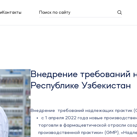
и
Контакты
Поиск по сайту
Результаты поиска
Показать все
Внедрение требований н
Республике Узбекистан
Внедрение требований надлежащих практик (G
с 1 апреля 2022 года новые производстве
торговли в фармацевтической отрасли соз
производственной практики» (GMP), «Надл