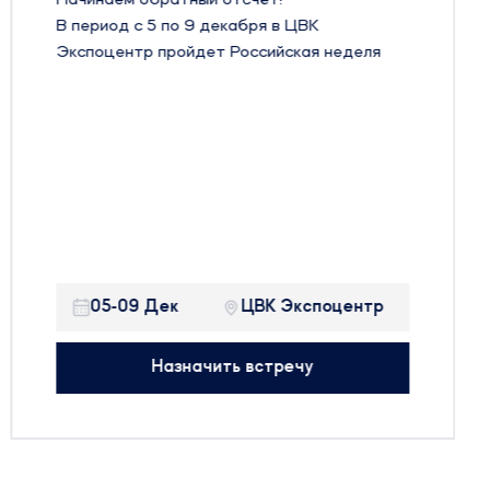
В период с 5 по 9 декабря в ЦВК
Экспоцентр пройдет Российская неделя
Здравоохранения 2022
До международной выставки
Здравоохранение 2022 осталось 8 дней!
Ждем Вас с 5 по 9 декабря на нашем
стенде:
Павильон 2, Зал 2, стенд 22В48!
Будем рады встретиться с вами на
выставке и готовы обсудить все
05-09 Дек
ЦВК Экспоцентр
актуальные вопросы в регуляторной сфере.
Назначить встречу