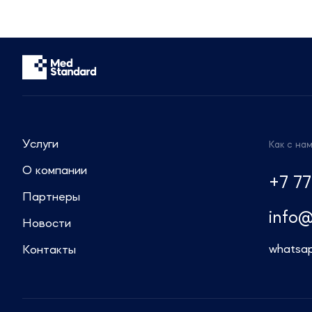
Сотрудники компании готовы предоставить
актуальную информацию и провести
консультации по регуляторным вопросам.
Звоните: +7 (499) 550-30-11 или +7 (963)
995-42-45
Пишите: info@medstandard.ru или в Direct
Услуги
Как с на
О компании
+7 77
Партнеры
info
Новости
whatsa
Контакты