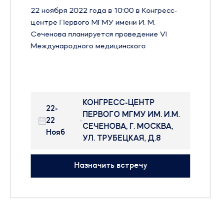
22 ноября 2022 года в 10:00 в Конгресс-
центре Первого МГМУ имени И. М.
Сеченова планируется проведение VI
Международного медицинского
инвестиционного форума ММИФ-2022.
Форум призван способствовать поиску
путей достижения национальных целей
развития Российской Федерации
КОНГРЕСС-ЦЕНТР
«Сохранение населения, здоровье и
22-
ПЕРВОГО МГМУ ИМ. И.М.
благополучие людей» и «Достойный,
22
СЕЧЕНОВА, Г. МОСКВА,
эффективный труд и успешное
Нояб
УЛ. ТРУБЕЦКАЯ, Д.8
предпринимательство».
ОСНОВНЫЕ ТЕМЫ ФОРУМА:
«Инвестиционная стратегия государства в
Назначить встречу
меняющемся мире». Государственная
поддержка национального проекта
«Здравоохранения»
«Инвестиции в развитие инфраструктуры