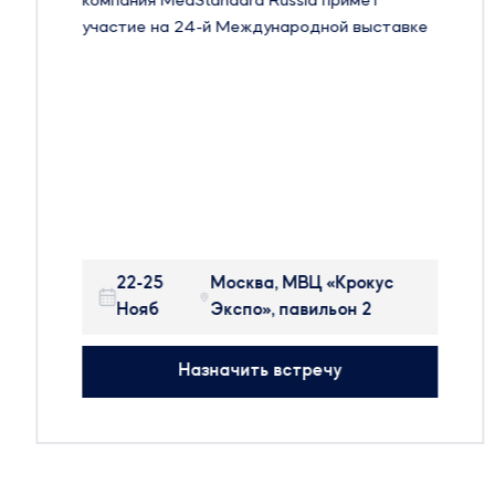
компания MedStandard Russia примет
участие на 24-й Международной выставке
оборудования, сырья и технологий для
фармацевтического производства –
Pharmtech & Ingredients в Москве.
Pharmtech & Ingredients — крупнейшая в
России и странах ближнего зарубежья
международная выставка, на которой
представлено оборудование, сырье и
технологии для производства
22-25
Москва, МВЦ «Крокус
фармацевтических препаратов, БАДов,
Нояб
Экспо», павильон 2
препаратов крови и косметики.
На выставке будут присутствовать:
Назначить встречу
314 участников
25 стран мира
50+ новых компаний
Будем рады организовать встречу с вами,
чтобы обсудить тренды отрасли.