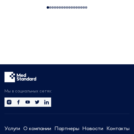
тренды отрасли.
Сотрудники компании готовы
предоставить актуальную
информацию и провести
консультации по регуляторным
вопросам.
Наши телефон можете найти в
правом верхнем углу, а также
нашу почту: info@medstandard.ru
Встречаемся 26–29 сентября
2022 года в Крокус Экспо,
Павильон 2 (г. Москва), залы 7,8,
ул. 8 марта, 1, стр.12
Мы в социальных сетях:
Услуги
О компании
Партнеры
Новости
Контакты