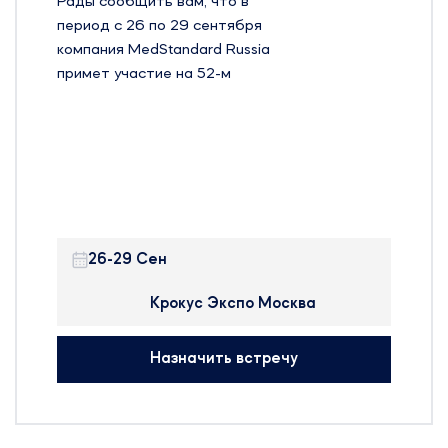
Рады сообщить вам, что в
период с 26 по 29 сентября
компания MedStandard Russia
примет участие на 52-м
Московском Международном
Стоматологическом Форуме и
Выставке – Дентал-Экспо 2022 в
Москве.
DENTALEXPO – бренд,
объединяющий крупнейшую в
мире сеть выставок для
26-29 Сен
стоматологов.
“Дентал-Экспо” и “Дентал
Крокус Экспо Москва
Салон” – самые большие
мероприятия стоматологической
Назначить встречу
отрасли в России, входящие в
десятку мировых выставок.
Будем рады организовать
встречу с вами, чтобы обсудить