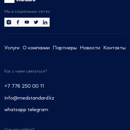
Будем рады организовать
встречу с вами, чтобы обсудить
Мы в социальных сетях:
тренды отрасли.
Сотрудники компании готовы
предоставить актуальную
информацию и провести
Услуги
О компании
Партнеры
Новости
Контакты
консультации по регуляторным
вопросам.
Как с нами связаться?
Звоните: +7 (499) 550-30-11 или
+7 (963) 995-42-45
+7 776 250 00 11
Пишите: info@medstandard.ru или
info@medstandard.kz
в Direct
whatsapp
telegram
Где нас найти?