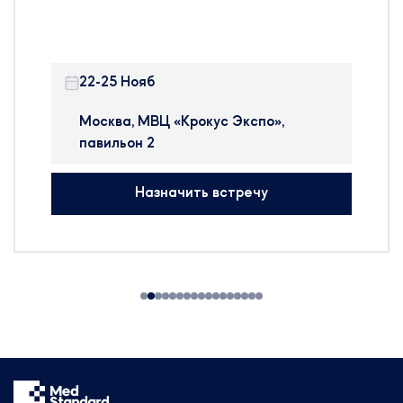
фармацевтического
производства – Pharmtech &
Ingredients в Москве.
22-25 Нояб
Pharmtech & Ingredients —
крупнейшая в России и странах
Москва, МВЦ «Крокус Экспо»,
ближнего зарубежья
павильон 2
международная выставка, на
которой представлено
Назначить встречу
оборудование, сырье и
технологии для производства
фармацевтических препаратов,
БАДов, препаратов крови и
косметики.
На выставке будут
присутствовать:
314 участников
25 стран мира
50+ новых компаний