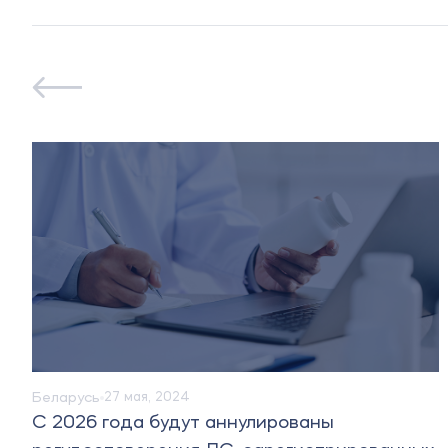
Беларусь
20 октября, 2023
ы
MedStandard расширяетгеографи