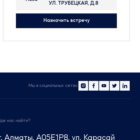
05-09 Дек
ЦВК Экспоце
актуальные вопросы в регуляторной с
ства в
Назначить встречу
я
ктуры
ской и
Мы в социальных сетях:
 в
и
и
ков,
Где нас найти?
г. Алматы, A05E1P8, ул. Карасай
венных