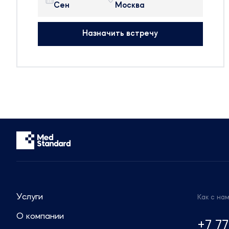
Нояб
Экспо», павильон 
 с вами,
препаратов крови и косметики.
На выставке будут присутствовать
едоставить
Назначить встречу
314 участников
сти
25 стран мира
просам.
50+ новых компаний
равом
Будем рады организовать встречу 
чтобы обсудить тренды отрасли.
22 года в
Сотрудники компании готовы пред
ва), залы
актуальную информацию и провес
консультации по регуляторным воп
Звоните: +7 (499) 550-30-11 или +7
995-42-45
Пишите: info@medstandard.ru или в 
Услуги
Как с на
О компании
+7 77