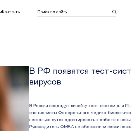
и
Контакты
Поиск по сайту
Результаты поиска
Показать все
В РФ появятся тест-сис
вирусов
В России создадут линейку тест-систем для П
специалисты Федерального медико-биологичес
несколько суток адаптировать к работе с нов
Руководитель ФМБА не обозначили сроки появл