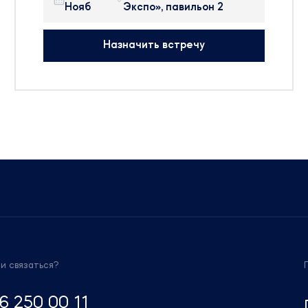
2
УЛ. ТРУБЕЦКАЯ, Д.8
предпринимательство».
ОСНОВНЫЕ ТЕМЫ ФОРУМА:
:
«Инвестиционная стратегия государ
Назначить встречу
меняющемся мире». Государственна
поддержка национального проекта
«Здравоохранения»
с вами,
«Инвестиции в развитие инфрастру
здравоохранения»
«Как обеспечить технологический
оставить
суверенитет России в фармацевтиче
ти
медицинской промышленности?
росам.
Фармацевтическая промышленность
России — перезагрузка. Новые точк
 (963)
роста.»
«Как построить мост между наукой 
индустрией? Мотивация разработчи
Direct
ми связаться?
финансирование науки и ускорение
производства»
6 250 00 11
«Регулирование обращения лекарст