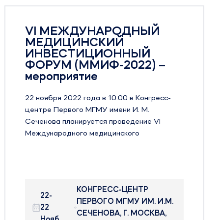
Й
Приглашаем к нам на
выставке Здравоохране
2022! – мероприятие
 –
Уважаемые клиенты и партнеры!
Начинаем обратный отсчёт!
есс-
В период с 5 по 9 декабря в ЦВК
Экспоцентр пройдет Российская нед
I
Здравоохранения 2022
До международной выставки
2.
Здравоохранение 2022 осталось 8 дн
ску
Ждем Вас с 5 по 9 декабря на нашем
лей
стенде:
Павильон 2, Зал 2, стенд 22В48!
И.М.
Будем рады встретиться с вами на
ВА,
выставке и готовы обсудить все