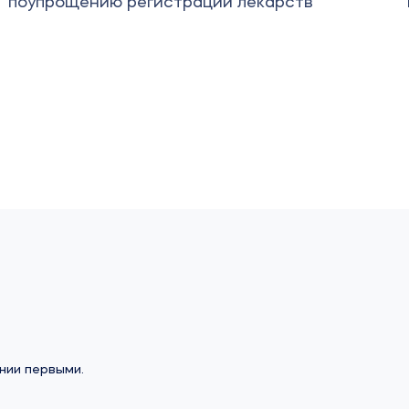
тв
импортозамещение вирусных вакци
нии первыми.