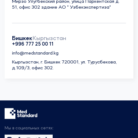
Мирзо Улугбекский район, улица Паркентская д.
51, офис 302 здание АО " Узбекэкспертиза"
Бишкек
Кыргызстан
+996 777 25 00 11
info@medstandard.kg
Кыргызстан, г. Бишкек 720001, ул. Турусбекова,
д.109/3, офис 302.
Мы в социальных сетях: