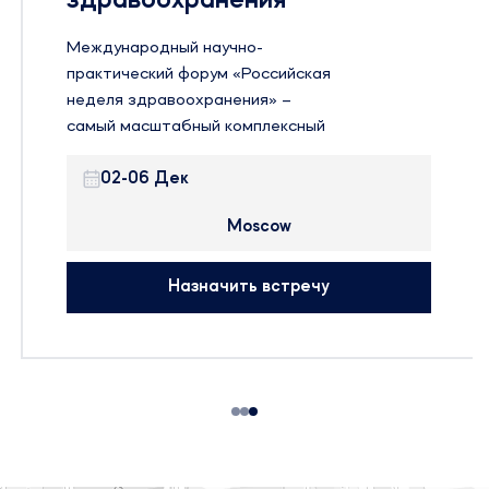
здравоохранения”
Международный научно-
практический форум «Российская
неделя здравоохранения» –
самый масштабный комплексный
проект в области медицины и
охраны здоровья, охватывающий
02-06 Дек
практически всю отрасль,
Moscow
включая производство
оборудования, науку и
практическую медицину.
Назначить встречу
Форум ведет свою историю с
выставки «Здравоохранение»,
которая проводится с 1974 года,
и является одним из старейших
медицинских форумов Европы
Будем рады организовать
встречу с вами, чтобы обсудить