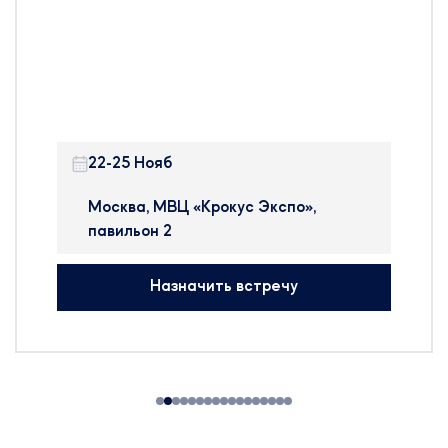
участие на 24-й Международной
выставке оборудования, сырья и
технологий для
фармацевтического
производства – Pharmtech &
Ingredients в Москве.
22-25 Нояб
Pharmtech & Ingredients —
крупнейшая в России и странах
Москва, МВЦ «Крокус Экспо»,
ближнего зарубежья
павильон 2
международная выставка, на
которой представлено
Назначить встречу
оборудование, сырье и
технологии для производства
фармацевтических препаратов,
БАДов, препаратов крови и
косметики.
На выставке будут
присутствовать: