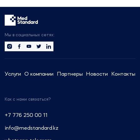
314 участников
25 стран мира
50+ новых компаний
Будем рады организовать
встречу с вами, чтобы обсудить
Мы в социальных сетях:
тренды отрасли.
Сотрудники компании готовы
предоставить актуальную
информацию и провести
Услуги
О компании
Партнеры
Новости
Контакты
консультации по регуляторным
вопросам.
Как с нами связаться?
Звоните: +7 (499) 550-30-11 или
+7 (963) 995-42-45
+7 776 250 00 11
Пишите: info@medstandard.ru или
info@medstandard.kz
в Direct