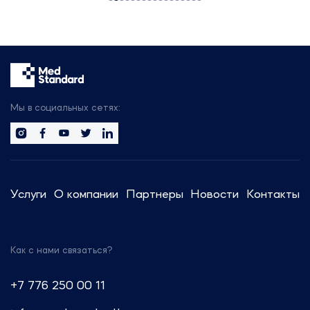
На выставке будут
присутствовать:
314 участников
25 стран мира
50+ новых компаний
Будем рады организовать
встречу с вами, чтобы обсудить
Мы в социальных сетях:
тренды отрасли.
Сотрудники компании готовы
предоставить актуальную
информацию и провести
Услуги
О компании
Партнеры
Новости
Контакты
консультации по регуляторным
вопросам.
Как с нами связаться?
Звоните: +7 (499) 550-30-11 или
+7 (963) 995-42-45
+7 776 250 00 11
Пишите: info@medstandard.ru или