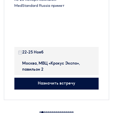
MedStandard Russia примет
участие на 24-й Международной
выставке оборудования, сырья и
технологий для
фармацевтического
производства – Pharmtech &
Ingredients в Москве.
22-25 Нояб
Pharmtech & Ingredients —
крупнейшая в России и странах
Москва, МВЦ «Крокус Экспо»,
ближнего зарубежья
павильон 2
международная выставка, на
которой представлено
Назначить встречу
оборудование, сырье и
технологии для производства
фармацевтических препаратов,
БАДов, препаратов крови и
косметики.