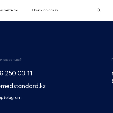
и
Контакты
Поиск по сайту
Результаты поиска
Показать все
ми связаться?
6 250 00 11
@medstandard.kz
pp
telegram