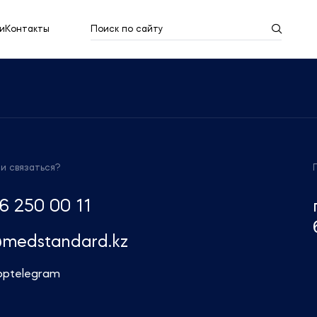
и
Контакты
Поиск по сайту
Результаты поиска
Показать все
ми связаться?
6 250 00 11
@medstandard.kz
pp
telegram