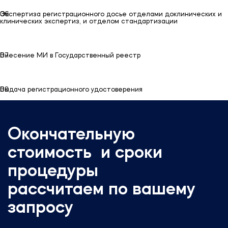
06
06
Экспертиза регистрационного досье отделами доклинических и
клинических экспертиз, и отделом стандартизации
07
07
Внесение МИ в Государственный реестр
08
08
Выдача регистрационного удостоверения
Окончательную
стоимость и сроки
процедуры
рассчитаем по вашему
запросу