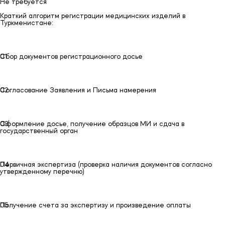
Не требуется
Краткий алгоритм регистрации медицинских изделий в
Туркменистане:
01
01
Сбор документов регистрационного досье
02
02
Согласование Заявления и Письма намерения
03
03
Оформление досье, получение образцов МИ и сдача в
государственный орган
04
04
Первичная экспертиза (проверка наличия документов согласно
утвержденному перечню)
05
05
Получение счета за экспертизу и произведение оплаты