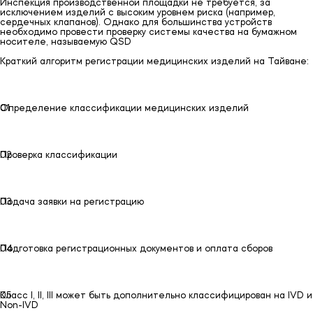
Инспекция производственной площадки не требуется, за
исключением изделий с высоким уровнем риска (например,
сердечных клапанов). Однако для большинства устройств
необходимо провести проверку системы качества на бумажном
носителе, называемую QSD
Краткий алгоритм регистрации медицинских изделий на Тайване:
01
01
Определение классификации медицинских изделий
02
02
Проверка классификации
03
03
Подача заявки на регистрацию
04
04
Подготовка регистрационных документов и оплата сборов
05
05
Класс I, II, III может быть дополнительно классифицирован на IVD и
Non-IVD