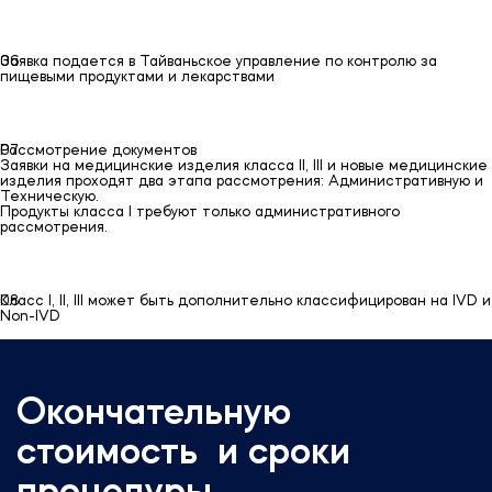
06
06
Заявка подается в Тайваньское управление по контролю за
пищевыми продуктами и лекарствами
07
07
Рассмотрение документов
Заявки на медицинские изделия класса II, III и новые медицинские
изделия проходят два этапа рассмотрения: Административную и
Техническую.
Продукты класса I требуют только административного
рассмотрения.
08
08
Класс I, II, III может быть дополнительно классифицирован на IVD и
Non-IVD
Окончательную
стоимость и сроки