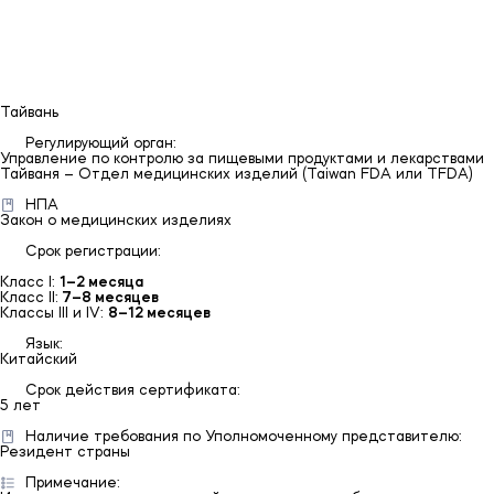
Казахстан
Ru/En
Тайвань
Регулирующий орган:
Управление по контролю за пищевыми продуктами и лекарствами
Тайваня – Отдел медицинских изделий (Taiwan FDA или TFDA)
НПА
Закон о медицинских изделиях
Срок регистрации:
Класс I:
1–2 месяца
Класс II:
7–8 месяцев
Классы III и IV:
8–12 месяцев
Язык:
Китайский
Срок действия сертификата:
5 лет
Наличие требования по Уполномоченному представителю:
Резидент страны
Примечание: