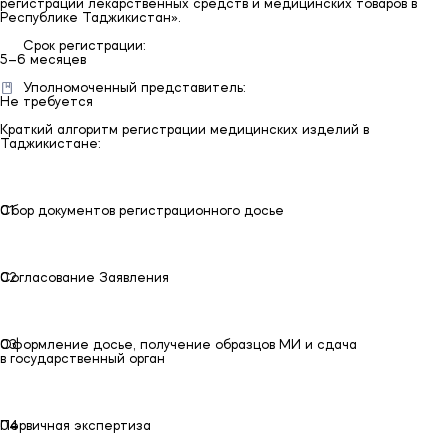
регистрации лекарственных средств и медицинских товаров в
Республике Таджикистан».
Срок регистрации:
5–6 месяцев
Уполномоченный представитель:
Не требуется
Краткий алгоритм регистрации медицинских изделий в
Таджикистане:
01
01
Сбор документов регистрационного досье
02
02
Согласование Заявления
03
03
Оформление досье, получение образцов МИ и сдача
в государственный орган
04
04
Первичная экспертиза