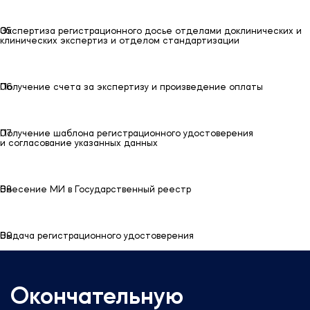
05
05
Экспертиза регистрационного досье отделами доклинических и
клинических экспертиз и отделом стандартизации
06
06
Получение счета за экспертизу и произведение оплаты
07
07
Получение шаблона регистрационного удостоверения
и согласование указанных данных
08
08
Внесение МИ в Государственный реестр
09
09
Выдача регистрационного удостоверения
Окончательную